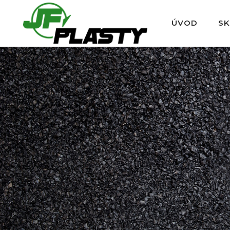
ÚVOD
S