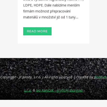
LDPE, HDPE. Dále nabízíme menším
firmám možnost přepracování
materiálů v množství již od 1 tuny....
READ MORE
Copyright
- JF plasty, s.r.o. - All rights reserved | Created by
Coolnet,
s.r.o.
&
Ivo Koníček - grafický designér