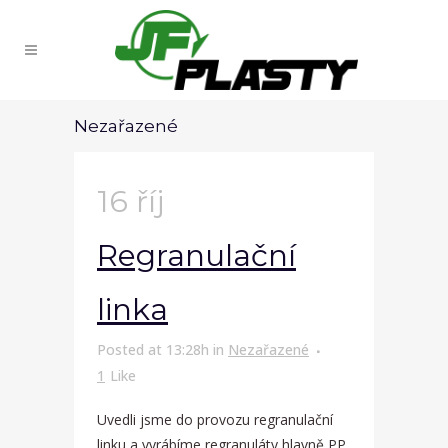
Nezařazené
16 říj
Regranulační
linka
Posted at 13:28h
in
Nezařazené
1
Like
Uvedli jsme do provozu regranulační
linku a vyrábíme regranuláty hlavně PP,